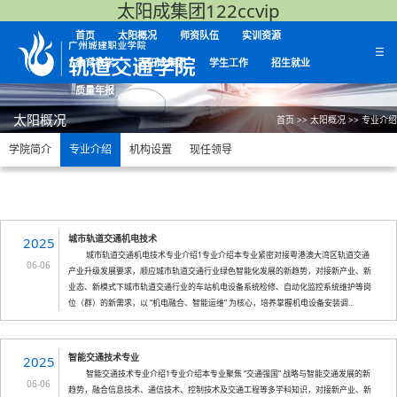
太阳成集团122ccvip
首页
太阳概况
师资队伍
实训资源
☰
教育教学
太阳成集团
学生工作
招生就业
质量年报
太阳概况
首页
>>
太阳概况
>>
专业介绍
学院简介
专业介绍
机构设置
现任领导
城市轨道交通机电技术
2025
城市轨道交通机电技术专业介绍1专业介绍本专业紧密对接粤港澳大湾区轨道交通
06-06
产业升级发展要求，顺应城市轨道交通行业绿色智能化发展的新趋势，对接新产业、新
业态、新模式下城市轨道交通行业的车站机电设备系统检修、自动化监控系统维护等岗
位（群）的新需求，以 “机电融合、智能运维” 为核心，培养掌握机电设备安装调...
智能交通技术专业
2025
智能交通技术专业介绍1专业介绍本专业聚焦 “交通强国” 战略与智能交通发展的新
06-06
趋势，融合信息技术、通信技术、控制技术及交通工程等多学科知识，对接新产业、新